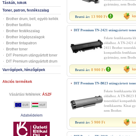
Táskák, tokok
gyártmány, nem Brothe
Toner, patron, festékszalag
13 900 Ft
Bruttó ár:
Brother drum, belt, egyéb kellék
Brother faxfólia
DIT Premium TN-2421 utángyártott tone
Brother festékszalag
Brother írógépszalagok
Fekete festékkazetta k
Brother tintapatron
oldalhoz. A TN-2421 
2411 Brother tonerekk
Brother toner
kompatibilis festékkaze
DIT Premium utángyártott toner
gyártmány, nem Brothe
DIT Premium utángyártott drum
8 900 Ft
Varrógépek, hímzőgépek
Bruttó ár:
Akciós termékek
DIT Premium TN-B023 utángyártott tone
Fekete festékkazetta k
Vásárlási feltételek:
ÁSZF
oldalhoz. A TN-B023 
tonerekkel kompatibili
festékkazetta. Kínai g
nem Brother.
Adatvédelem
5 900 Ft
Bruttó ár: