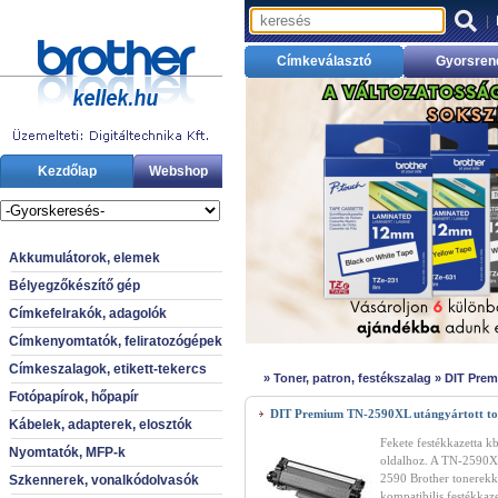
|
Címkeválasztó
Gyorsren
Kezdőlap
Webshop
Akkumulátorok, elemek
Bélyegzőkészítő gép
Címkefelrakók, adagolók
Címkenyomtatók, feliratozógépek
Címkeszalagok, etikett-tekercs
»
Toner, patron, festékszalag
»
DIT Prem
Fotópapírok, hőpapír
DIT Premium TN-2590XL utángyártott to
Kábelek, adapterek, elosztók
Fekete festékkazetta k
Nyomtatók, MFP-k
oldalhoz. A TN-2590X
2590 Brother tonerekk
Szkennerek, vonalkódolvasók
kompatibilis festékkaze