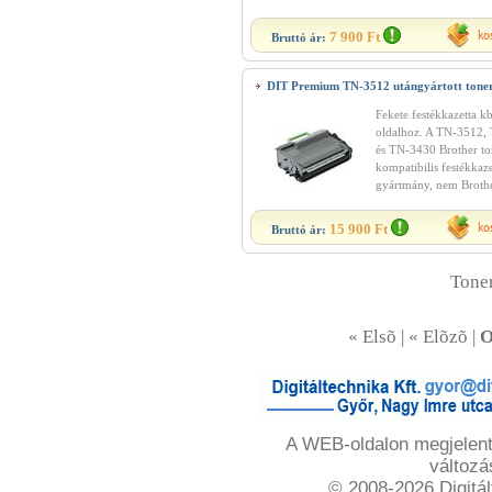
7 900 Ft
Bruttó ár:
DIT Premium TN-3512 utángyártott tone
Fekete festékkazetta k
oldalhoz. A TN-3512,
és TN-3430 Brother to
kompatibilis festékkaze
gyártmány, nem Brothe
15 900 Ft
Bruttó ár:
Toner
« Elsõ | « Elõzõ |
O
A WEB-oldalon megjelente
változá
© 2008-2026 Digitál