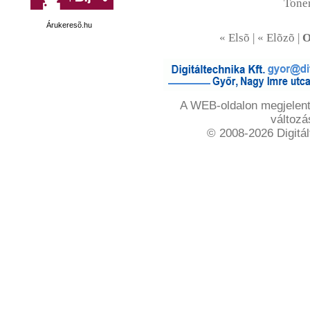
Toner
Árukeresõ.hu
« Elsõ | « Elõzõ |
O
A WEB-oldalon megjelente
változá
© 2008-2026 Digitál