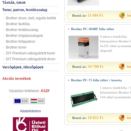
Táskák, tokok
Toner, patron, festékszalag
11 684 Ft
Bruttó ár:
Brother drum, belt, egyéb kellék
Brother faxfólia
Brother PC-304RF fólia töltet
Brother festékszalag
Brother írógépszalagok
4 tekercs festékfólia
Brother tintapatron
hőtranszferes Brother
4x235 oldal nyomtatás
Brother toner
elegendő
DIT Premium utángyártott toner
DIT Premium utángyártott drum
34 798 Ft
Bruttó ár:
Varrógépek, hímzőgépek
Akciós termékek
Brother PC-75 fólia töltet + kazetta
1 tekercs festékfólia + 
Vásárlási feltételek:
ÁSZF
hőtranszferes Brother
144 oldal nyomtatásár
Adatvédelem
10 922 Ft
Bruttó ár: