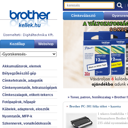
|
Címkeválasztó
Gyorsren
Kezdőlap
Webshop
Akkumulátorok, elemek
Bélyegzőkészítő gép
Címkefelrakók, adagolók
Címkenyomtatók, feliratozógépek
Címkeszalagok, etikett-tekercs
»
Toner, patron, festékszalag
»
Brother f
Fotópapírok, hőpapír
Brother PC-301 fólia töltet + kazetta
Kábelek, adapterek, elosztók
1 tekercs festékfólia + 
Nyomtatók, MFP-k
hőtranszferes Brother
235 oldal nyomtatásár
Szkennerek, vonalkódolvasók