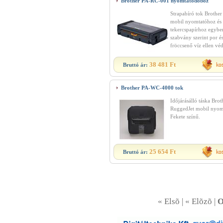
Brother PA-RC-001 nyomtatódoboz
Strapabíró tok Brother
mobil nyomtatóhoz és
tekercspapírhoz egybe
szabvány szerint por é
fröccsenő víz ellen véd
38 481 Ft
Bruttó ár:
Brother PA-WC-4000 tok
Időjárásálló táska Brot
RuggedJet mobil nyom
Fekete színű.
25 654 Ft
Bruttó ár:
« Elsõ | « Elõzõ |
O