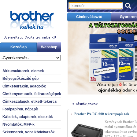
|
Címkeválasztó
Gyorsren
Kezdőlap
Webshop
Akkumulátorok, elemek
Bélyegzőkészítő gép
Címkefelrakók, adagolók
Címkenyomtatók, feliratozógépek
Címkeszalagok, etikett-tekercs
»
Táskák, tokok
Fotópapírok, hőpapír
Brother PA-RC-600 tekercspapír tok
Kábelek, adapterek, elosztók
Kemény tok Brother Po
Nyomtatók, MFP-k
mobil nyomtatóhoz és
tekercspapírhoz egybe
Szkennerek, vonalkódolvasók
287 x 173 x 84 mm