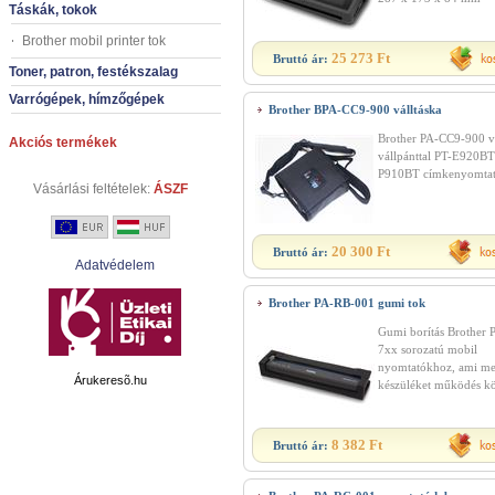
Táskák, tokok
Brother mobil printer tok
25 273 Ft
Bruttó ár:
Toner, patron, festékszalag
Varrógépek, hímzőgépek
Brother BPA-CC9-900 válltáska
Brother PA-CC9-900 
Akciós termékek
vállpánttal PT-E920BT
P910BT címkenyomtat
Vásárlási feltételek:
ÁSZF
20 300 Ft
Bruttó ár:
Adatvédelem
Brother PA-RB-001 gumi tok
Gumi borítás Brother P
7xx sorozatú mobil
nyomtatókhoz, ami me
Árukeresõ.hu
készüléket működés kö
8 382 Ft
Bruttó ár: