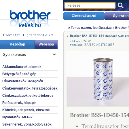
|
Címkeválasztó
Gyorsren
»
Toner, patron, festékszalag
»
Brother 
Brother BSS-1D450-154 standard wax-res
cikkszám:24601
Kezdőlap
Webshop
vonalkód: EAN 5014047601637
Akkumulátorok, elemek
Bélyegzőkészítő gép
Címkefelrakók, adagolók
Címkenyomtatók, feliratozógépek
Címkeszalagok, etikett-tekercs
Fotópapírok, hőpapír
Kábelek, adapterek, elosztók
Brother BSS-1D450-154 
Nyomtatók, MFP-k
Szkennerek, vonalkódolvasók
Termáltranszfer fes