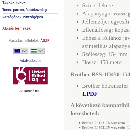
Táskák, tokok
Színe: fekete
Toner, patron, festékszalag
Alapanyaga:
viasz-
Varrógépek, hímzőgépek
Jellemzője: egyesíti
Akciós termékek
Ellenállóság: kopás
Ehhez a fóliához ja
Vásárlási feltételek:
ÁSZF
szintetikus alapany
Szélesség: 154 mm
Adatvédelem
Hossz: 450 méter
Brother BSS-1D450-154
Brother hőtranszfer
Árukeresõ.hu
1.PDF
A következő kompatibil
keresheted:
●
Brother TJ-6421TN wax-resin
TJ
●
Brother TJ-6521TN wax-resin
TJ