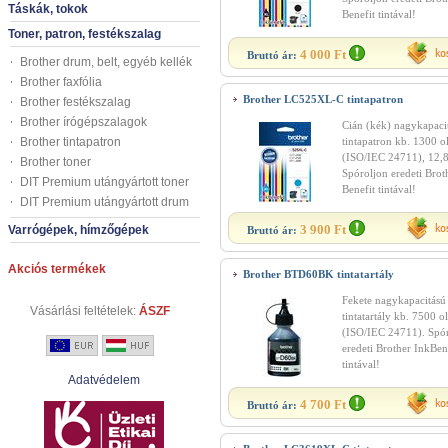
Táskák, tokok
Benefit tintával!
Toner, patron, festékszalag
4 000 Ft
Bruttó ár:
Brother drum, belt, egyéb kellék
Brother faxfólia
Brother LC525XL-C tintapatron
Brother festékszalag
Brother írógépszalagok
Cián (kék) nagykapaci
Brother tintapatron
tintapatron kb. 1300 o
(ISO/IEC 24711), 12,8
Brother toner
Spóroljon eredeti Brot
DIT Premium utángyártott toner
Benefit tintával!
DIT Premium utángyártott drum
3 900 Ft
Varrógépek, hímzőgépek
Bruttó ár:
Akciós termékek
Brother BTD60BK tintatartály
Fekete nagykapacitású
Vásárlási feltételek:
ÁSZF
tintatartály kb. 7500 o
(ISO/IEC 24711). Spó
eredeti Brother InkBen
tintával!
Adatvédelem
4 700 Ft
Bruttó ár: