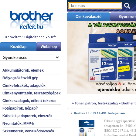
|
Címkeválasztó
Gyorsren
Kezdőlap
Webshop
Akkumulátorok, elemek
Bélyegzőkészítő gép
Címkefelrakók, adagolók
Címkenyomtatók, feliratozógépek
Címkeszalagok, etikett-tekercs
»
Toner, patron, festékszalag
»
Brother 
Fotópapírok, hőpapír
Brother LC529XL-BK tintapatron
Kábelek, adapterek, elosztók
Fekete nagykapacitású
Nyomtatók, MFP-k
tintapatron kb. 2400 o
(ISO/IEC 24711), 48,2
Szkennerek, vonalkódolvasók
Spóroljon eredeti Brot