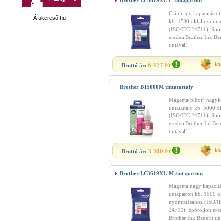
Brother LC3619XL-C tintapatron
Cián nagy kapacitású t
Árukeresõ.hu
kb. 1500 oldal nyomta
(ISO/IEC 24711). Spó
eredeti Brother Ink Ben
tintával!
6 477 Ft
Bruttó ár:
Brother BT5000M tintatartály
Magenta(bíbor) nagyk
tintatartály kb. 5000 o
(ISO/IEC 24711). Spó
eredeti Brother InkBen
tintával!
3 300 Ft
Bruttó ár:
Brother LC3619XL-M tintapatron
Magenta nagy kapacit
tintapatron kb. 1500 o
nyomtatásához (ISO/I
24711). Spóroljon ered
Brother Ink Benefit tin