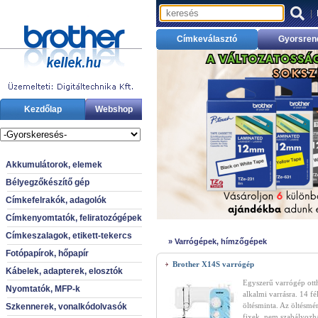
|
Címkeválasztó
Gyorsren
Kezdőlap
Webshop
Akkumulátorok, elemek
Bélyegzőkészítő gép
Címkefelrakók, adagolók
Címkenyomtatók, feliratozógépek
Címkeszalagok, etikett-tekercs
»
Varrógépek, hímzőgépek
Fotópapírok, hőpapír
Brother X14S varrógép
Kábelek, adapterek, elosztók
Egyszerű varrógép ott
Nyomtatók, MFP-k
alkalmi varrásra. 14 fé
öltésminta. Az öltésmé
Szkennerek, vonalkódolvasók
fixek, nem szabályozh