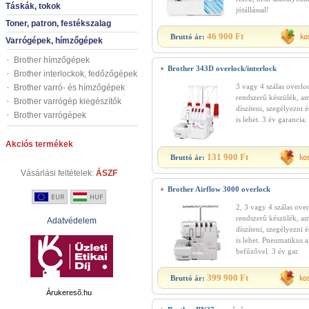
Táskák, tokok
jótállással!
Toner, patron, festékszalag
46 900 Ft
Bruttó ár:
Varrógépek, hímzőgépek
Brother hímzőgépek
Brother 343D overlock/interlock
Brother interlockok, fedőzőgépek
3 vagy 4 szálas overlo
Brother varró- és hímzőgépek
rendszerű készülék, am
Brother varrógép kiegészítők
díszíteni, szegélyezni é
Brother varrógépek
is lehet. 3 év garancia.
Akciós termékek
131 900 Ft
Bruttó ár:
Vásárlási feltételek:
ÁSZF
Brother Airflow 3000 overlock
2, 3 vagy 4 szálas ove
rendszerű készülék, am
Adatvédelem
díszíteni, szegélyezni é
is lehet. Pneumatikus a
befűzővel. 3 év gar.
399 900 Ft
Bruttó ár:
Árukeresõ.hu