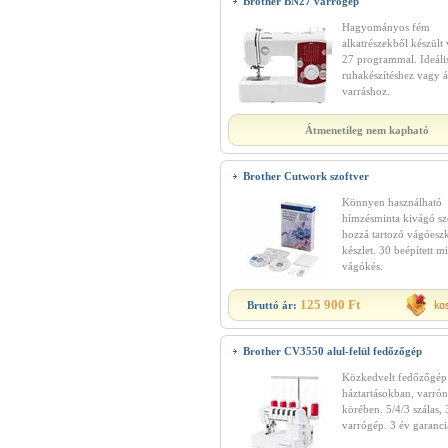
Brother BN27 varrógép
Hagyományos fém
alkatrészekből készült
27 programmal. Ideáli
ruhakészítéshez vagy á
varráshoz.
Átmenetileg nem kapható
Brother Cutwork szoftver
Könnyen használható
hímzésminta kivágó sz
hozzá tartozó vágóesz
készlet. 30 beépített m
vágókés.
125 900 Ft
Bruttó ár:
Brother CV3550 alul-felül fedőzőgép
Közkedvelt fedőzőgép
háztartásokban, varró
körében. 5/4/3 szálas, 
varrógép. 3 év garanci