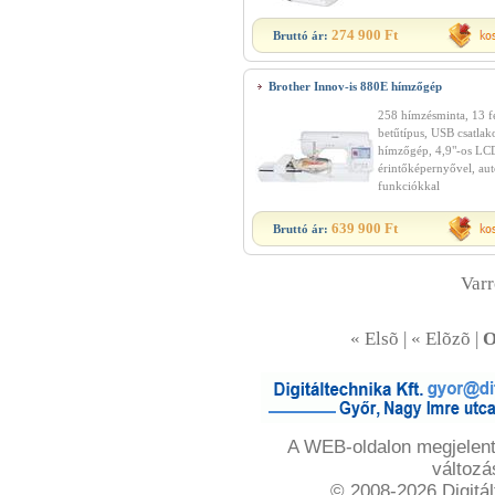
274 900 Ft
Bruttó ár:
Brother Innov-is 880E hímzőgép
258 hímzésminta, 13 f
betűtípus, USB csatlak
hímzőgép, 4,9"-os LC
érintőképernyővel, au
funkciókkal
639 900 Ft
Bruttó ár:
Var
« Elsõ | « Elõzõ |
O
A WEB-oldalon megjelente
változá
© 2008-2026 Digitál