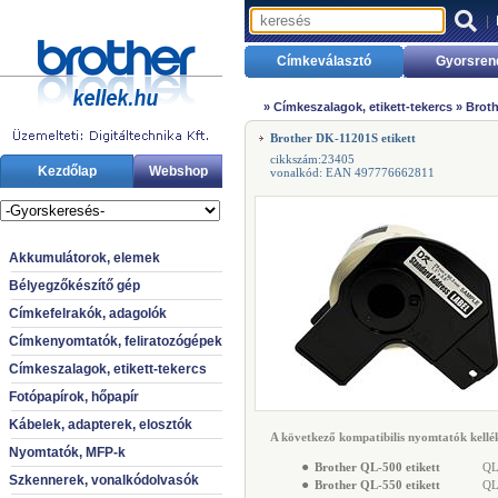
|
Címkeválasztó
Gyorsren
»
Címkeszalagok, etikett-tekercs
»
Broth
Brother DK-11201S etikett
cikkszám:23405
Kezdőlap
Webshop
vonalkód: EAN 497776662811
Akkumulátorok, elemek
Bélyegzőkészítő gép
Címkefelrakók, adagolók
Címkenyomtatók, feliratozógépek
Címkeszalagok, etikett-tekercs
Fotópapírok, hőpapír
Kábelek, adapterek, elosztók
A következő kompatibilis nyomtatók kellék
Nyomtatók, MFP-k
●
Brother QL-500 etikett
QL-
Szkennerek, vonalkódolvasók
●
Brother QL-550 etikett
QL-