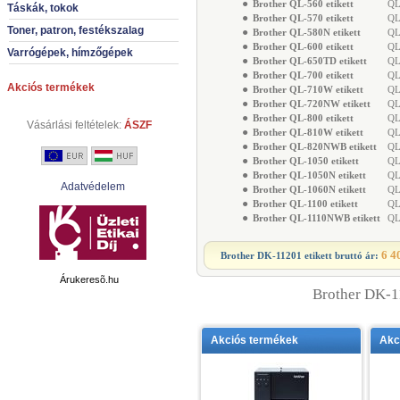
●
Brother QL-560 etikett
QL-
Táskák, tokok
●
Brother QL-570 etikett
QL-
Toner, patron, festékszalag
●
Brother QL-580N etikett
QL-
●
Brother QL-600 etikett
QL-
Varrógépek, hímzőgépek
●
Brother QL-650TD etikett
QL-
●
Brother QL-700 etikett
QL-
Akciós termékek
●
Brother QL-710W etikett
QL-
●
Brother QL-720NW etikett
QL-
●
Brother QL-800 etikett
QL-
Vásárlási feltételek:
ÁSZF
●
Brother QL-810W etikett
QL-
●
Brother QL-820NWB etikett
QL-
●
Brother QL-1050 etikett
QL-
●
Brother QL-1050N etikett
QL-
Adatvédelem
●
Brother QL-1060N etikett
QL-
●
Brother QL-1100 etikett
QL-
●
Brother QL-1110NWB etikett
QL-
6 4
Brother DK-11201 etikett
bruttó ár:
Árukeresõ.hu
Brother DK-11
Akciós termékek
Akc