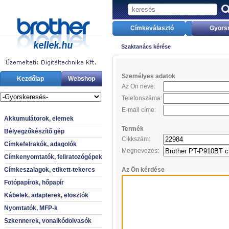
Címkeválasztó
Gyors
Szaktanács kérése
Személyes adatok
Kezdőlap
Webshop
Az Ön neve:
Telefonszáma:
E-mail címe:
Akkumulátorok, elemek
Termék
Bélyegzőkészítő gép
Cikkszám:
Címkefelrakók, adagolók
Megnevezés:
Címkenyomtatók, feliratozógépek
Címkeszalagok, etikett-tekercs
Az Ön kérdése
Fotópapírok, hőpapír
Kábelek, adapterek, elosztók
Nyomtatók, MFP-k
Szkennerek, vonalkódolvasók