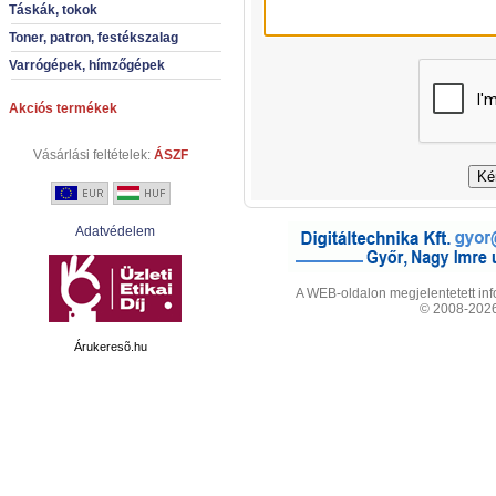
Táskák, tokok
Toner, patron, festékszalag
Varrógépek, hímzőgépek
Akciós termékek
Vásárlási feltételek:
ÁSZF
Adatvédelem
A WEB-oldalon megjelentetett info
© 2008-2026 
Árukeresõ.hu