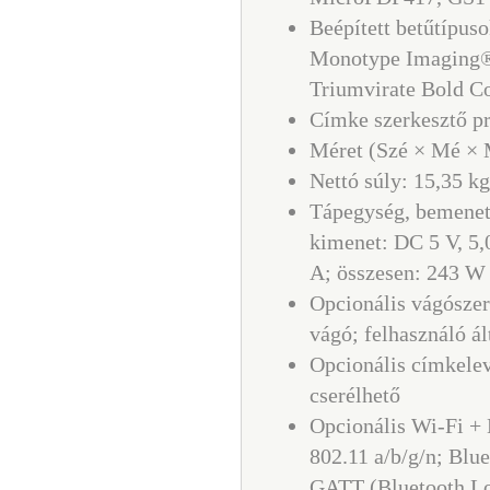
Beépített betűtípus
Monotype Imaging® 
Triumvirate Bold Co
Címke szerkesztő pr
Méret (Szé × Mé × 
Nettó súly: 15,35 kg
Tápegység, bemenet:
kimenet: DC 5 V, 5,
A; összesen: 243 W
Opcionális vágószer
vágó; felhasználó ál
Opcionális címkele
cserélhető
Opcionális Wi-Fi +
802.11 a/b/g/n; Blue
GATT (Bluetooth L