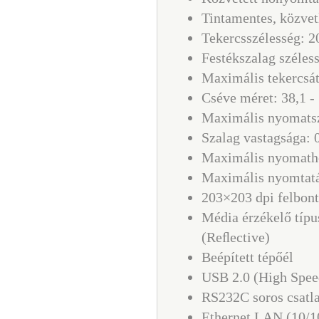
Tintamentes, közvet
Tekercsszélesség: 
Festékszalag széles
Maximális tekercsá
Cséve méret: 38,1 
Maximális nyomats
Szalag vastagsága:
Maximális nyomath
Maximális nyomtatá
203×203 dpi felbont
Média érzékelő típu
(Reﬂective)
Beépített tépőél
USB 2.0 (High Spee
RS232C soros csatl
Ethernet LAN (10/