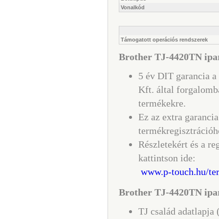
Vonalkód
Támogatott operációs rendszerek
Brother TJ-4420TN ipar
5 év DIT garancia a
Kft. által forgalomb
termékekre.
Ez az extra garancia
termékregisztrációh
Részletekért és a re
kattintson ide:
www.p-touch.hu/ter
Brother TJ-4420TN ipa
TJ család adatlapja 