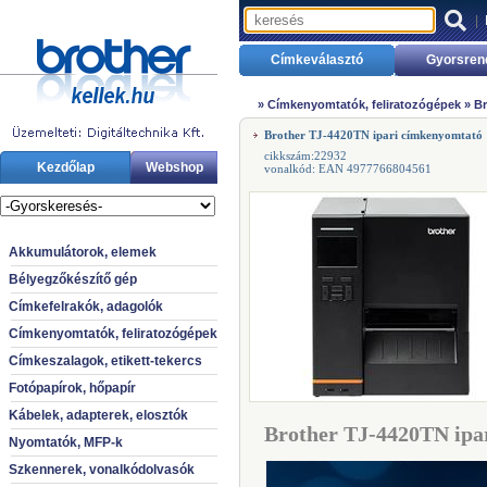
|
Címkeválasztó
Gyorsren
»
Címkenyomtatók, feliratozógépek
»
Br
Brother TJ-4420TN ipari címkenyomtató
cikkszám:22932
Kezdőlap
Webshop
vonalkód: EAN 4977766804561
Akkumulátorok, elemek
Bélyegzőkészítő gép
Címkefelrakók, adagolók
Címkenyomtatók, feliratozógépek
Címkeszalagok, etikett-tekercs
Fotópapírok, hőpapír
Kábelek, adapterek, elosztók
Brother TJ-4420TN ipa
Nyomtatók, MFP-k
Szkennerek, vonalkódolvasók