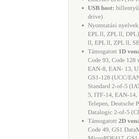
USB host:
billentyű
drive)
Nyomtatási nyelvek
EPL ll, ZPL ll, DPL
ll, EPL ll, ZPL ll, 
Támogatott
1D von
Code 93, Code 128 
EAN-8, EAN- 13, UP
GS1-128 (UCC/EAN-
Standard 2-of-5 (IAT
5, ITF-14, EAN-14
Telepen, Deutsche P
Datalogic 2-of-5 (C
Támogatott
2D von
Code 49, GS1 Data
MicroPDF417, GS1 