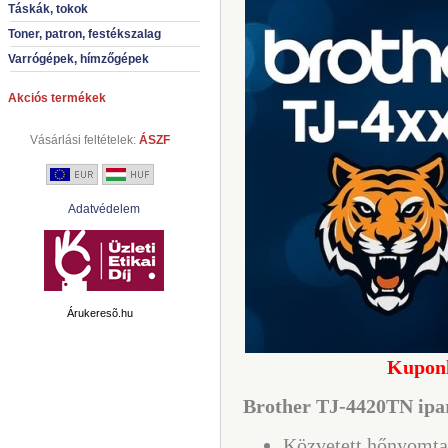
Táskák, tokok
Toner, patron, festékszalag
Varrógépek, hímzőgépek
Akciós termékek
Vásárlási feltételek:
ÁSZF
Adatvédelem
Árukeresõ.hu
Kuponk
Brother TJ-4420TN ipa
Közvetett hőnyomtat