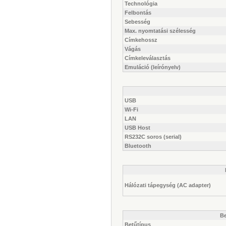
Technológia
Felbontás
Sebesség
Max. nyomtatási szélesség
Címkehossz
Vágás
Címkeleválasztás
Emuláció (leírónyelv)
USB
Wi-Fi
LAN
USB Host
RS232C soros (serial)
Bluetooth
Hálózati tápegység (AC adapter)
Be
Betűtípus