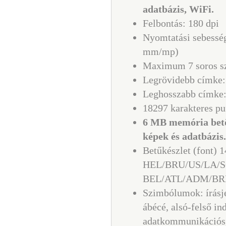
adatbázis, WiFi.
Felbontás: 180 dpi
Nyomtatási sebessé
mm/mp)
Maximum 7 soros s
Legrövidebb címke:
Leghosszabb címke
18297 karakteres puf
6 MB memória betö
képek és adatbázis.
Betűkészlet (font) 1
HEL/BRU/US/LA/
BEL/ATL/ADM/BR
Szimbólumok: írásje
ábécé, alsó-felső in
adatkommunikációs, 