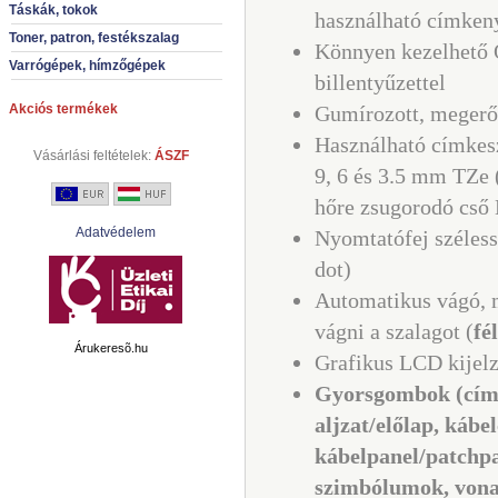
Táskák, tokok
használható címken
Toner, patron, festékszalag
Könnyen kezelhet
Varrógépek, hímzőgépek
billentyűzettel
Akciós termékek
Gumírozott, megerős
Használható címkesz
Vásárlási feltételek:
ÁSZF
9, 6 és 3.5 mm TZe 
hőre zsugorodó cső
Adatvédelem
Nyomtatófej széles
dot)
Automatikus vágó, me
vágni a szalagot (
fé
Árukeresõ.hu
Grafikus LCD kijelz
Gyorsgombok (címk
aljzat/előlap, kábe
kábelpanel/patchpa
szimbólumok, von