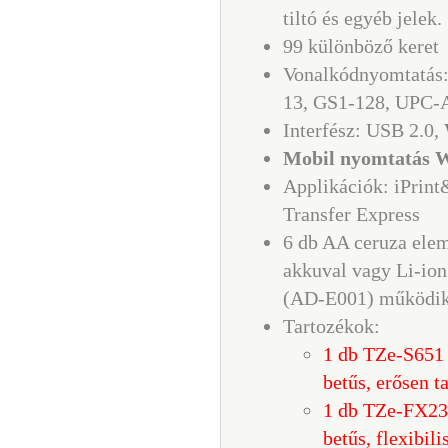
tiltó és egyéb jelek.
99 különböző keret
Vonalkódnyomtatá
13, GS1-128, UPC-
Interfész: USB 2.0,
Mobil nyomtatás W
Applikációk: iPrint
Transfer Express
6 db AA ceruza ele
akkuval vagy Li-io
(AD-E001) működi
Tartozékok:
1 db TZe-S651 
betűs, erősen t
1 db TZe-FX231
betűs, flexibili