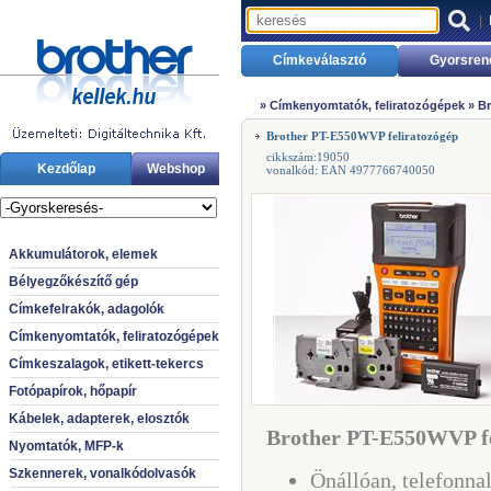
|
Címkeválasztó
Gyorsren
»
Címkenyomtatók, feliratozógépek
»
Br
Brother PT-E550WVP feliratozógép
cikkszám:19050
Kezdőlap
Webshop
vonalkód: EAN 4977766740050
Akkumulátorok, elemek
Bélyegzőkészítő gép
Címkefelrakók, adagolók
Címkenyomtatók, feliratozógépek
Címkeszalagok, etikett-tekercs
Fotópapírok, hőpapír
Kábelek, adapterek, elosztók
Brother PT-E550WVP fe
Nyomtatók, MFP-k
Szkennerek, vonalkódolvasók
Önállóan, telefonnal