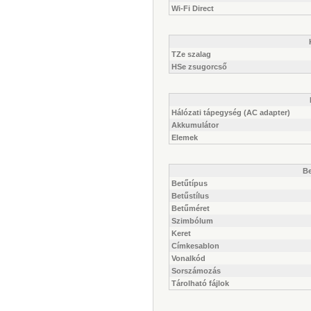
Wi-Fi Direct
TZe szalag
HSe zsugorcső
Hálózati tápegység (AC adapter)
Akkumulátor
Elemek
Be
Betűtípus
Betűstílus
Betűméret
Szimbólum
Keret
Címkesablon
Vonalkód
Sorszámozás
Tárolható fájlok