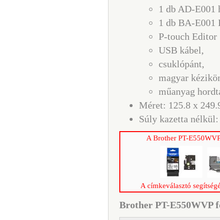
1 db AD-E001 h
1 db BA-E001 L
P-touch Editor
USB kábel,
csuklópánt,
magyar kézikö
műanyag hordt
Méret: 125.8 x 249
Súly kazetta nélkül:
A Brother PT-E550WVP f
A címkeválasztó segítségé
Brother PT-E550WVP fel