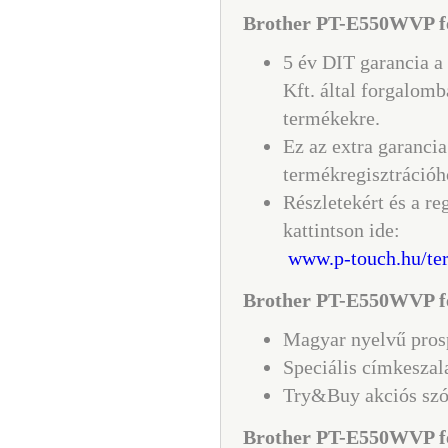
Brother PT-E550WVP fel
5 év DIT garancia a
Kft. által forgalomb
termékekre.
Ez az extra garancia
termékregisztrációh
Részletekért és a re
kattintson ide:
www.p-touch.hu/ter
Brother PT-E550WVP fe
Magyar nyelvű pros
Speciális címkesza
Try&Buy akciós szó
Brother PT-E550WVP fe