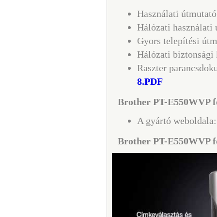
Használati útmutat
Hálózati használati
Gyors telepítési út
Hálózati biztonság
Raszter parancsdok
8.PDF
Brother PT-E550WVP fel
A gyártó weboldala
Brother PT-E550WVP fe