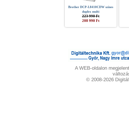
Brother DCP-L8410CDW színes
duplex multi
223 990 Ft
208 990 Ft
A WEB-oldalon megjelente
változá
© 2008-2026 Digitál