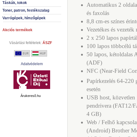
Táskák, tokok
Automatikus 2 oldala
Toner, patron, festékszalag
és faxolás
Varrógépek, hímzőgépek
8,8 cm-es színes éri
Vezetékes és vezeték 
Akciós termékek
2 x 250 lapos papírtá
Vásárlási feltételek:
ÁSZF
100 lapos többcélú tá
50 lapos, kétoldala
(ADF)
Adatvédelem
NFC (Near-Field Com
Papírkezelés 64-220
esetén
Árukeresõ.hu
USB host, közvetlen 
pendrivera (
FAT12/FA
4 GB)
Web / Felhő kapcsola
(Android) Brother Mo