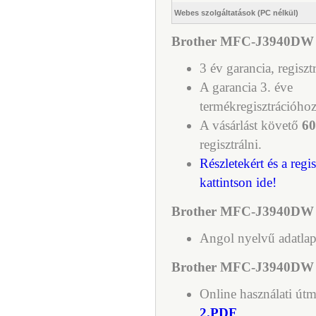
Webes szolgáltatások (PC nélkül)
Brother MFC-J3940DW wif
3 év garancia, regiszt
A garancia 3. éve
termékregisztrációhoz
A vásárlást követő
60
regisztrálni.
Részletekért és a regi
kattintson ide!
Brother MFC-J3940DW wi
Angol nyelvű adatla
Brother MFC-J3940DW wi
Online használati útm
2.PDF