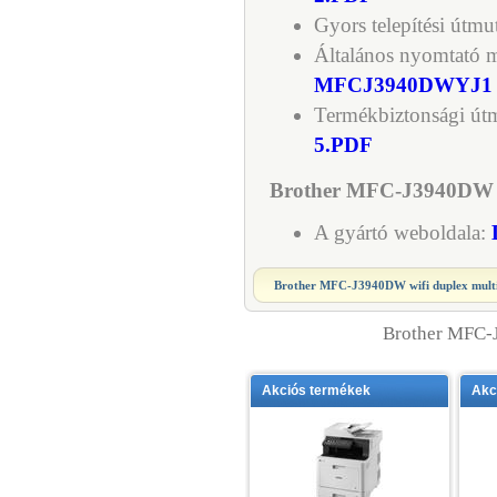
Gyors telepítési útmu
Általános nyomtató m
MFCJ3940DWYJ1 
Termékbiztonsági útm
5.PDF
Brother MFC-J3940DW wif
A gyártó weboldala:
Brother MFC-J3940DW wifi duplex mult
Brother MFC-
Akciós termékek
Akc