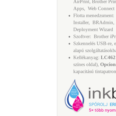
AirPrint, Brother Pr
Apps,
Web Connect
Flotta menedzsment:
Installer,
BRAdmin, 
Deployment Wizard
Szoftver:
Brother iP
Szkennelés USB-re, e
alapú szolgáltatásokb
Kellékanyag:
LC462
színes oldal),
Opcion
kapacitású tintapatro