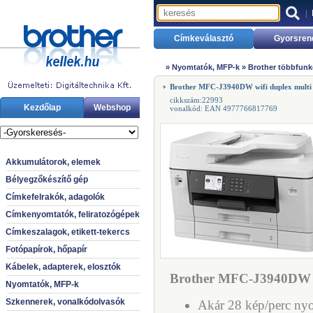
|
Címkeválasztó
Gyorsren
»
Nyomtatók, MFP-k
»
Brother többfunkc
Brother MFC-J3940DW wifi duplex multi
cikkszám:22993
Kezdőlap
Webshop
vonalkód: EAN 4977766817769
Akkumulátorok, elemek
Bélyegzőkészítő gép
Címkefelrakók, adagolók
Címkenyomtatók, feliratozógépek
Címkeszalagok, etikett-tekercs
Fotópapírok, hőpapír
Kábelek, adapterek, elosztók
Brother MFC-J3940DW wi
Nyomtatók, MFP-k
Szkennerek, vonalkódolvasók
Akár 28 kép/perc nyo