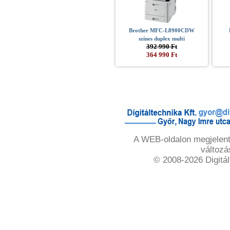
Brother MFC-L8900CDW
színes duplex multi
392 990 Ft
364 990 Ft
A WEB-oldalon megjelente
változá
© 2008-2026 Digitál