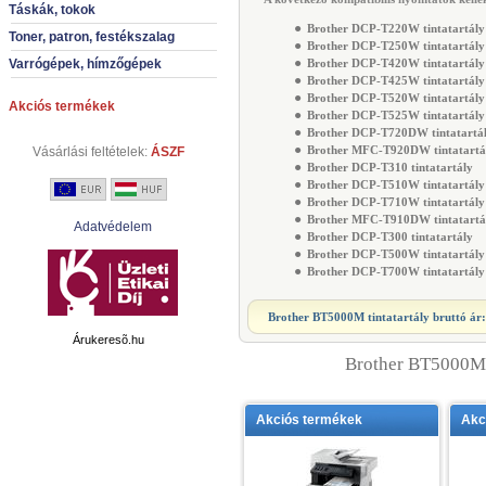
Táskák, tokok
●
Brother DCP-T220W tintatartály
Toner, patron, festékszalag
●
Brother DCP-T250W tintatartály
●
Varrógépek, hímzőgépek
Brother DCP-T420W tintatartály
●
Brother DCP-T425W tintatartály
●
Brother DCP-T520W tintatartály
Akciós termékek
●
Brother DCP-T525W tintatartály
●
Brother DCP-T720DW tintatartá
●
Brother MFC-T920DW tintatartá
Vásárlási feltételek:
ÁSZF
●
Brother DCP-T310 tintatartály
●
Brother DCP-T510W tintatartály
●
Brother DCP-T710W tintatartály
●
Brother MFC-T910DW tintatartá
Adatvédelem
●
Brother DCP-T300 tintatartály
●
Brother DCP-T500W tintatartály
●
Brother DCP-T700W tintatartály
Brother BT5000M tintatartály
bruttó ár
Árukeresõ.hu
Brother BT5000M 
Akciós termékek
Akc