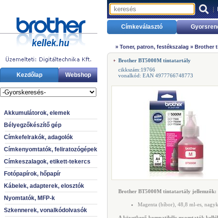
|
Címkeválasztó
Gyorsren
»
Toner, patron, festékszalag
»
Brother 
Brother BT5000M tintatartály
cikkszám:19766
Kezdőlap
Webshop
vonalkód: EAN 4977766748773
Akkumulátorok, elemek
Bélyegzőkészítő gép
Címkefelrakók, adagolók
Címkenyomtatók, feliratozógépek
Címkeszalagok, etikett-tekercs
Fotópapírok, hőpapír
Kábelek, adapterek, elosztók
Brother BT5000M tintatartály jellemzők:
Nyomtatók, MFP-k
Magenta (bíbor), 48,8 ml-es, nagyk
Szkennerek, vonalkódolvasók
A következő kompatibilis nyomtatók kellék