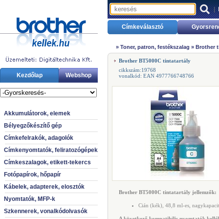
|
Címkeválasztó
Gyorsren
»
Toner, patron, festékszalag
»
Brother 
Brother BT5000C tintatartály
cikkszám:19768
Kezdőlap
Webshop
vonalkód: EAN 4977766748766
Akkumulátorok, elemek
Bélyegzőkészítő gép
Címkefelrakók, adagolók
Címkenyomtatók, feliratozógépek
Címkeszalagok, etikett-tekercs
Fotópapírok, hőpapír
Kábelek, adapterek, elosztók
Brother BT5000C tintatartály jellemzők:
Nyomtatók, MFP-k
Cián (kék), 48,8 ml-es, nagykapaci
Szkennerek, vonalkódolvasók
A következő kompatibilis nyomtatók kellék