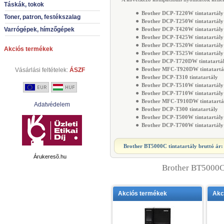
Táskák, tokok
●
Brother DCP-T220W tintatartály
Toner, patron, festékszalag
●
Brother DCP-T250W tintatartály
●
Varrógépek, hímzőgépek
Brother DCP-T420W tintatartály
●
Brother DCP-T425W tintatartály
●
Brother DCP-T520W tintatartály
Akciós termékek
●
Brother DCP-T525W tintatartály
●
Brother DCP-T720DW tintatartá
●
Brother MFC-T920DW tintatartá
Vásárlási feltételek:
ÁSZF
●
Brother DCP-T310 tintatartály
●
Brother DCP-T510W tintatartály
●
Brother DCP-T710W tintatartály
●
Brother MFC-T910DW tintatartá
Adatvédelem
●
Brother DCP-T300 tintatartály
●
Brother DCP-T500W tintatartály
●
Brother DCP-T700W tintatartály
Brother BT5000C tintatartály
bruttó ár
Árukeresõ.hu
Brother BT5000C 
Akciós termékek
Akc