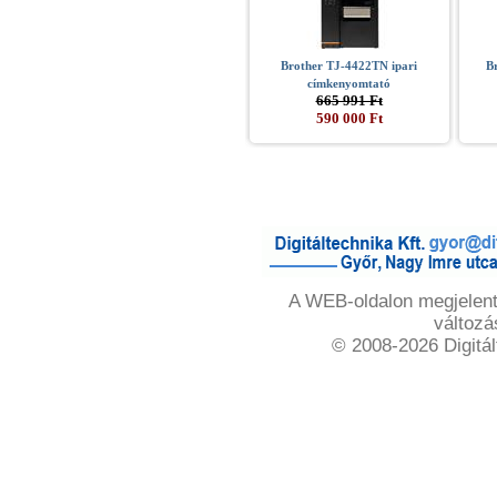
Brother TJ-4422TN ipari
B
címkenyomtató
665 991 Ft
590 000 Ft
A WEB-oldalon megjelente
változá
© 2008-2026 Digitál