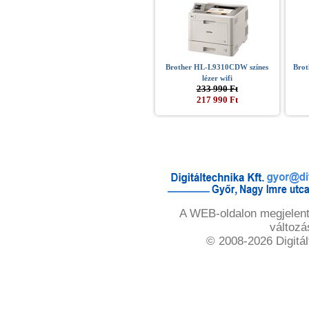
Brother HL-L9310CDW színes
Brot
lézer wifi
233 990 Ft
217 990 Ft
A WEB-oldalon megjelente
változá
© 2008-2026 Digitál