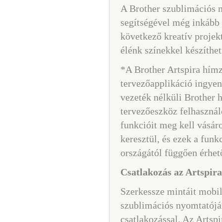
A Brother szublimációs n
segítségével még inkább 
következő kreatív projek
élénk színekkel készítheti
*A Brother Artspira hímz
tervezőapplikáció ingyen
vezeték nélküli Brother 
tervezőeszköz felhasznál
funkcióit meg kell vásáro
keresztül, és ezek a funk
országától függően érhet
Csatlakozás az Artspir
Szerkessze mintáit mobil
szublimációs nyomtatójár
csatlakozással. Az Artsp