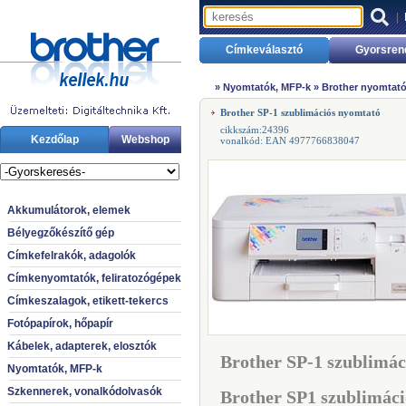
|
Címkeválasztó
Gyorsren
»
Nyomtatók, MFP-k
»
Brother nyomtató
Brother SP-1 szublimációs nyomtató
cikkszám:24396
Kezdőlap
Webshop
vonalkód: EAN 4977766838047
Akkumulátorok, elemek
Bélyegzőkészítő gép
Címkefelrakók, adagolók
Címkenyomtatók, feliratozógépek
Címkeszalagok, etikett-tekercs
Fotópapírok, hőpapír
Kábelek, adapterek, elosztók
Brother SP-1 szublimác
Nyomtatók, MFP-k
Szkennerek, vonalkódolvasók
Brother SP1 szublimác