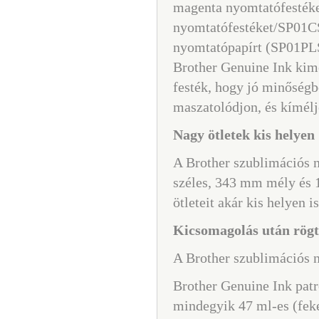
magenta nyomtatófesték
nyomtatófestéket/SP01CS
nyomtatópapírt (SP01PLS)
Brother Genuine Ink kimon
festék, hogy jó minőségb
maszatolódjon, és kímélj
Nagy ötletek kis helyen
A Brother szublimációs
széles, 343 mm mély és
ötleteit akár kis helyen i
Kicsomagolás után rögtö
A Brother szublimációs 
Brother Genuine Ink pa
mindegyik 47 ml-es (fek