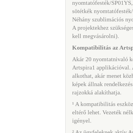
nyomtatófesték/SP01YS,
sötétkék nyomtatófesték
Néhány szublimációs ny
A projektekhez szüksége
kell megvásárolni).
Kompatibilitás az Artsp
Akár 20 nyomtatnivaló ké
Artspira1 applikációval.
alkothat, akár menet köz
képek állnak rendelkezésé
rajzokká alakíthatja.
¹ A kompatibilitás eszkö
eltérő lehet. Vezeték nél
igényel.
² Az ügyfeleknek aktív Ar