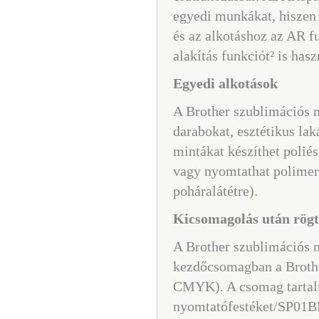
egyedi munkákat, hiszen 
és az alkotáshoz az AR fu
alakítás funkciót² is hasz
Egyedi alkotások
A Brother szublimációs 
darabokat, esztétikus la
mintákat készíthet poliész
vagy nyomtathat polimerr
poháralátétre).
Kicsomagolás után rögtö
A Brother szublimációs 
kezdőcsomagban a Brothe
CMYK). A csomag tartal
nyomtatófestéket/SP01B