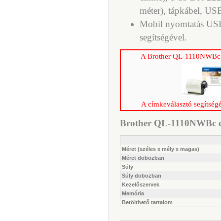
méter), tápkábel, US
Mobil nyomtatás USB
segítségével.
A Brother QL-1110NWBc c
A címkeválasztó segítségé
Brother QL-1110NWBc cí
Méret (széles x mély x magas)
Méret dobozban
Súly
Súly dobozban
Kezelőszervek
Memória
Betölthető tartalom