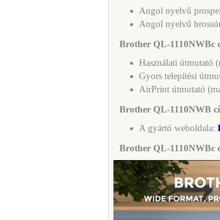
Angol nyelvű prospe
Angol nyelvű brossú
Brother QL-1110NWBc c
Használati útmutató 
Gyors telepítési útmu
AirPrint útmutató (m
Brother QL-1110NWB cím
A gyártó weboldala:
Brother QL-1110NWBc c