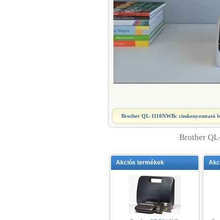
Brother QL-1110NWBc címkenyomtató
b
Brother Q
Akciós termékek
Akc