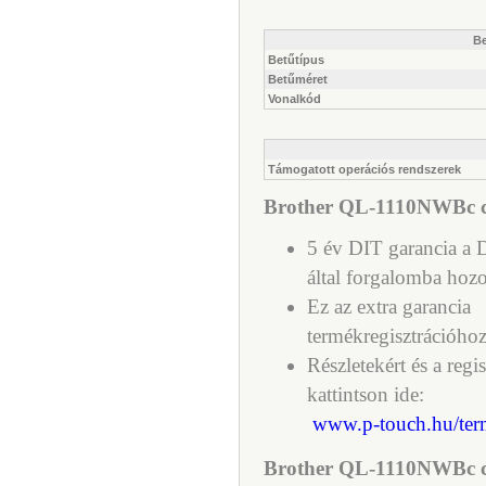
Be
Betűtípus
Betűméret
Vonalkód
Támogatott operációs rendszerek
Brother QL-1110NWBc cí
5 év DIT garancia a D
által forgalomba hozo
Ez az extra garancia
termékregisztrációhoz
Részletekért és a regi
kattintson ide:
www.p-touch.hu/term
Brother QL-1110NWBc c