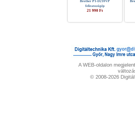
Brother PT-D210VP
Bro
feliratozógép
21 990 Ft
A WEB-oldalon megjelente
változá
© 2008-2026 Digitál