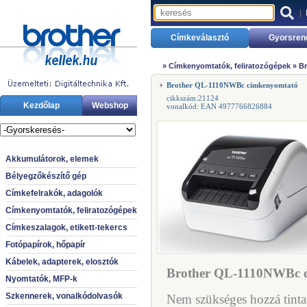
|
Címkeválasztó
Gyorsren
»
Címkenyomtatók, feliratozógépek
»
Br
Brother QL-1110NWBc címkenyomtató
cikkszám:21124
Kezdőlap
Webshop
vonalkód: EAN 4977766826884
Akkumulátorok, elemek
Bélyegzőkészítő gép
Címkefelrakók, adagolók
Címkenyomtatók, feliratozógépek
Címkeszalagok, etikett-tekercs
Fotópapírok, hőpapír
Kábelek, adapterek, elosztók
Brother QL-1110NWBc c
Nyomtatók, MFP-k
Szkennerek, vonalkódolvasók
Nem szükséges hozzá tinta