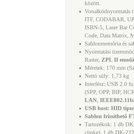
között.
Vonalkódnyomtatás 
ITF, CODABAR, UP
ISBN-5, Laser Bar 
Code, Data Matrix,
Sablonmemória és sa
Nyomtatási üzemmód
Raster,
ZPL II emulá
Méretek: 170 mm (S
Nettó súly: 1,73 kg
Interfész: USB 2.0 fu
(SPP, OPP, BIP, HC
LAN
,
IEEE802.11b/
USB host: HID típu
Sablon frissíthető F
Tartozékok:
1 db DK-
címke), 1 db DK-222