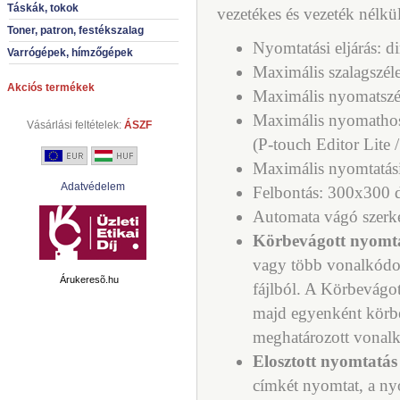
Táskák, tokok
vezetékes és vezeték nélkül
Toner, patron, festékszalag
Nyomtatási eljárás: d
Varrógépek, hímzőgépek
Maximális szalagszé
Akciós termékek
Maximális nyomatszé
Maximális nyomathos
Vásárlási feltételek:
ÁSZF
(P-touch Editor Lite 
Maximális nyomtatás
Adatvédelem
Felbontás: 300x300 
Automata vágó szerkez
Körbevágott nyomt
vagy több vonalkódo
Árukeresõ.hu
fájlból. A Körbevágo
majd egyenként körbe
meghatározott vonal
Elosztott nyomtatás
címkét nyomtat, a ny